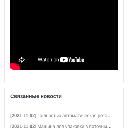
Связанные новости
[2021-11-02]
Полностью автоматическая ротационная упаковочная машина для упаковки орехов весом от 200 г до 1 кг.
[2021-11-02]
Машина для упаковки в поточный пакет из нержавеющей стали для упаковки 5 кг лапши с автоматическим взвешиванием