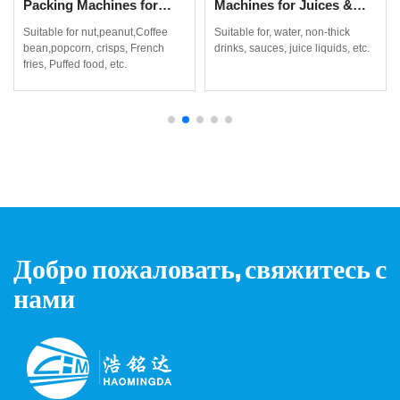
Packing Machines for
Machines for Juices &
Coffee Beans, Popcorn &
Non-Thick Drinks
Suitable for nut,peanut,Coffee
Suitable for, water, non-thick
More
bean,popcorn, crisps, French
drinks, sauces, juice liquids, etc.
fries, Puffed food, etc.
Добро пожаловать, свяжитесь с
нами