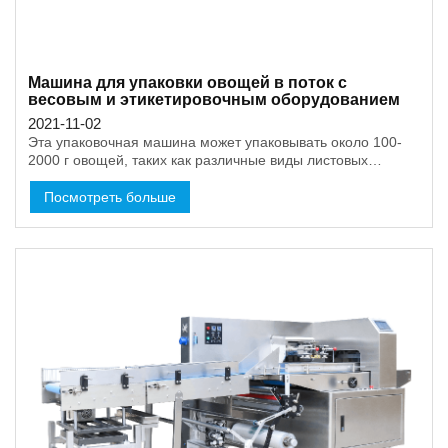
Машина для упаковки овощей в поток с
весовым и этикетировочным оборудованием
2021-11-02
Эта упаковочная машина может упаковывать около 100-
2000 г овощей, таких как различные виды листовых
овощей, огурцы или морковь. Она имеет три
серводвигателя для управления подачей, заполнением
Посмотреть больше
пленки и запечатыванием. Поэтому она может работать
очень стабильно и легко. После упаковки есть весы для
автоматического взвешивания продуктов и маркировки их
названия и веса на готовом пакете.