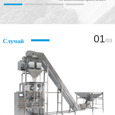
01
Случай
/
03