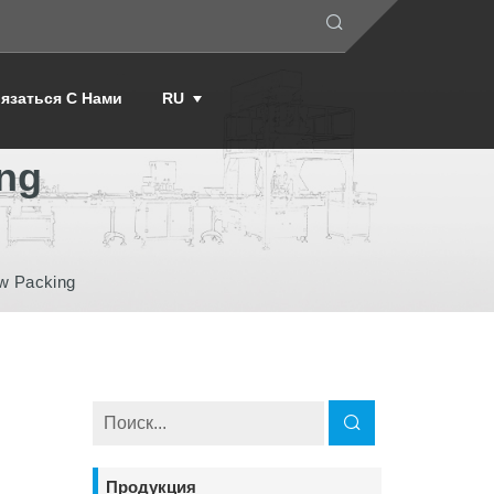
язаться С Нами
RU
ng
w Packing
Продукция