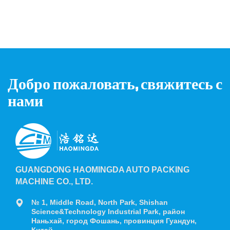
Добро пожаловать, свяжитесь с
нами
GUANGDONG HAOMINGDA AUTO PACKING
MACHINE CO., LTD.
№ 1, Middle Road, North Park, Shishan
Science&Technology Industrial Park, район
Наньхай, город Фошань, провинция Гуандун,
Китай.