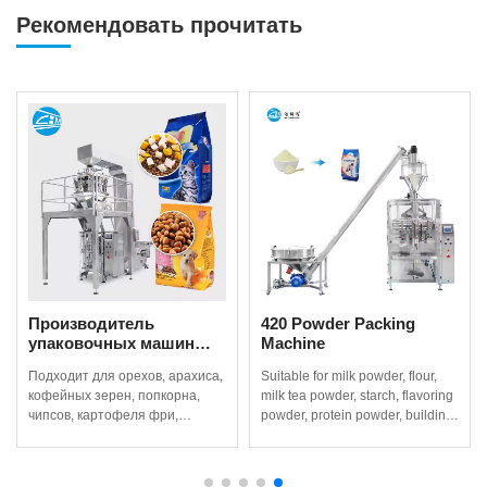
Рекомендовать прочитать
420 Powder Packing
10 Heads Weigher
Machine
Packing Machines for
в
Coffee Beans, Popcorn &
а,
Suitable for milk powder, flour,
Suitable for nut,peanut,Coffee
More
milk tea powder, starch, flavoring
bean,popcorn, crisps, French
powder, protein powder, building
fries, Puffed food, etc.
powder, chemical powder, etc.