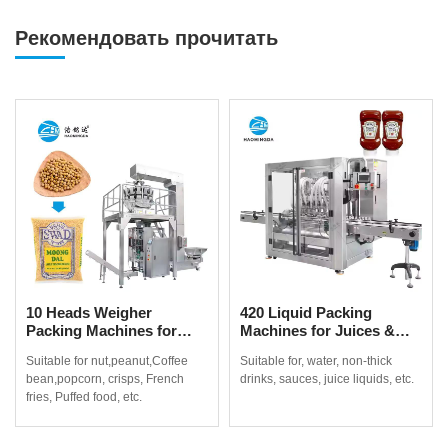
Рекомендовать прочитать
10 Heads Weigher
420 Liquid Packing
Packing Machines for
Machines for Juices &
Coffee Beans, Popcorn &
Non-Thick Drinks
Suitable for nut,peanut,Coffee
Suitable for, water, non-thick
More
bean,popcorn, crisps, French
drinks, sauces, juice liquids, etc.
fries, Puffed food, etc.