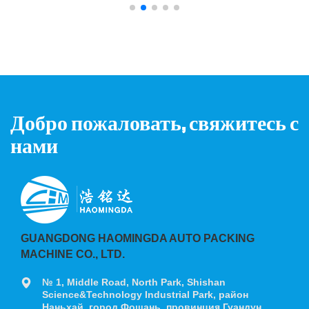
Добро пожаловать, свяжитесь с
нами
GUANGDONG HAOMINGDA AUTO PACKING
MACHINE CO., LTD.
№ 1, Middle Road, North Park, Shishan
Science&Technology Industrial Park, район
Наньхай, город Фошань, провинция Гуандун,