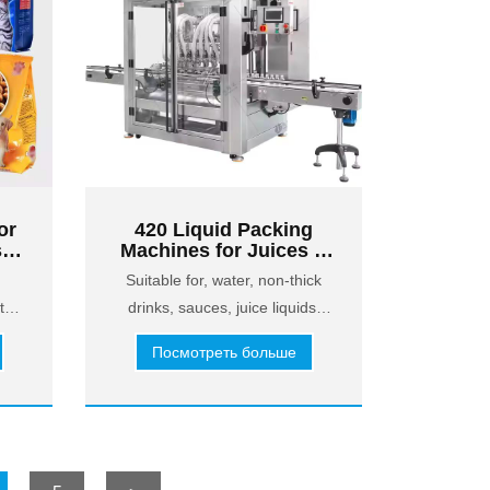
or
420 Liquid Packing
s &
Machines for Juices &
Non-Thick Drinks
Suitable for, water, non-thick
t
drinks, sauces, juice liquids,
etc.
Посмотреть больше