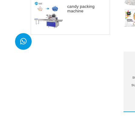
candy packing
machine
C
s
w
s