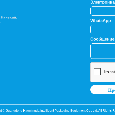
Электронна
н Наньхай,
WhatsApp
.
Сообщени
Пре
t © Guangdong Haomingda Intelligent Packaging Equipment Co., Ltd. All Rights 