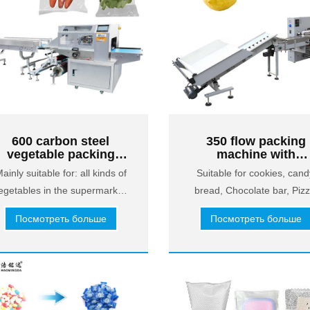
600 carbon steel
350 flow packing
vegetable packing
machine with
achine with weighing
frequency converte
ainly suitable for: all kinds of
Suitable for cookies, cand
and labeling machine
and upper paper
egetables in the supermarket,
bread, Chocolate bar, Pizz
structure
leafy vegetables, vegetable
Soap, vegetable, fruit, etc
Посмотреть больше
Посмотреть больше
cores and other regular fruits
and vegetables, such as: leaf
ettuce, eggplant, green melon,
nion, celery, cabbage and so
on.