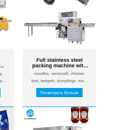
Full stainless steel
o
packing machine with
chain bucket conveyor
y,
noodles, vermicelli, chicken
a,
feet, tempeh, dumplings, meat
.
balls, fruits and vegetables, etc.
Посмотреть больше