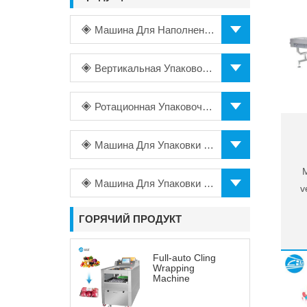
Машина Для Наполнения
Вертикальная Упаковочная Машина
Ротационная Упаковочная Машина
Машина Для Упаковки В Пакеты
m
M
Машина Для Упаковки В Пищевую Пленку
v
ГОРЯЧИЙ ПРОДУКТ
l
Full-auto Cling
Wrapping
o
Machine