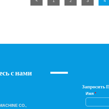
<
1
2
3
4
есь с нами
Запросить 
Имя
*
ACHINE CO.,