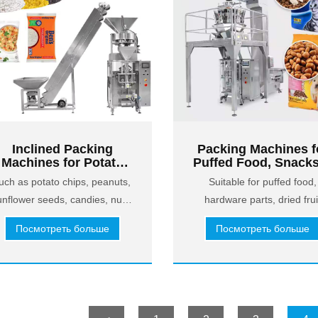
Inclined Packing
Packing Machines f
Machines for Potato
Puffed Food, Snack
hips, Peanuts & More
More
uch as potato chips, peanuts,
Suitable for puffed food,
ith inclined conveyor
unflower seeds, candies, nuts,
hardware parts, dried frui
etc.
snacks, children\'s toys and
Посмотреть больше
Посмотреть больше
other materials.