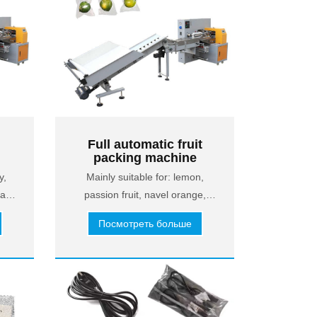
Full automatic fruit
packing machine
r
y,
Mainly suitable for: lemon,
a,
passion fruit, navel orange,
.
tangan, sugar orange, apple,
Посмотреть больше
pomegranate, pomelo and so
on.