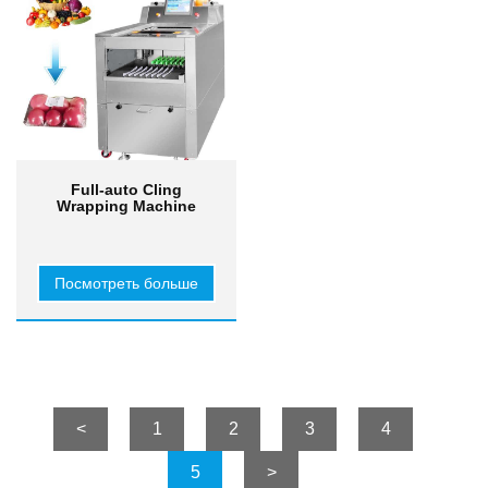
Full-auto Cling
Wrapping Machine
Посмотреть больше
<
1
2
3
4
5
>