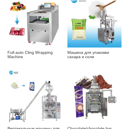
Full-auto Cling Wrapping
Машина для упаковки
Machine
сахара и соли
Вертикальные машины для
Chocolate/chocolate bar