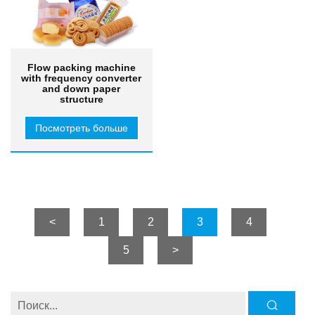
Flow packing machine
with frequency converter
and down paper
structure
Посмотреть больше
<
1
2
3
4
5
>